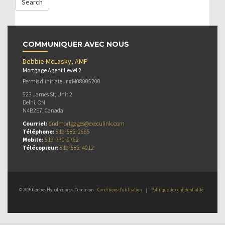
COMMUNIQUER AVEC NOUS
Debbie McLasky, AMP
Mortgage Agent Level 2
Permis d’initiateur #M08005200
523 James St, Unit 2
Delhi, ON
N4B2E7, Canada
Courriel:
dndmortgages@execulink.com
Téléphone:
519-582-2665
Mobile:
519-770-9762
Télécopieur:
519-582-4012
© 2026 Centres Hypothécaires Dominion
Conditions d’utilisation
|
Politique de confidentialité