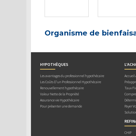
Organisme de bienfais
HYPOTHÈQUES
L’ACH
Les avantages du professionnel hypothécaire
Accueil
Les Coûts D’un Professionnel Hypothécaire
Préappr
Renouvellement hypothécaire
Taux Fix
Valeur Nette de la Propriété
Compren
Assurance vie Hypothécaire
Détermi
Pour présenter une demande
Payer V
Solutio
REFI
CHIP