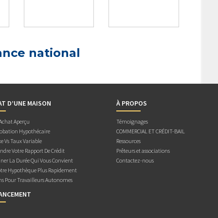
ance national
AT D’UNE MAISON
À PROPOS
 Achat Aperçu
Témoignages
obation Hypothécaire
COMMERCIAL ET CRÉDIT-BAIL
e Vs Taux Variable
Ressources
dre Votre Rapport De Crédit
Prêteurs et associations
ner La Durée Qui Vous Convient
Contactez-nous
otre Hypothèque Plus Rapidement
ns Pour Travailleurs Autonomes
NANCEMENT