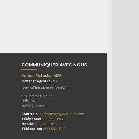
COMMUNIQUER AVEC NOUS
Debbie McLasky, AMP
Mortgage Agent Level 2
Permis d’initiateur #M08005200
523 James St, Unit 2
Delhi, ON
N4B2E7, Canada
Courriel:
dndmortgages@execulink.com
Téléphone:
519-582-2665
Mobile:
519-770-9762
Télécopieur:
519-582-4012